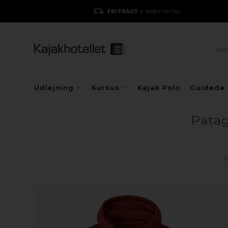
FRI FRAGT
V. KØB FOR 750,-
Udlejning
Kursus
Kajak Polo
Guidede 
Patag
F