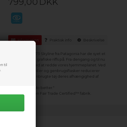
799,00
DKK
Information
Praktisk info
Beskrivelse
Denne hoody '73 Skyline fra Patagonia har de syet et
af deres gamle grafiske riffs på. Fra dengang og til nu
n til
er de i gang med at redde vores hjemmeplanet. Ved
.
at bruge stofrester og genbrugsflasker reducerer
dette 100 % genbrugte tøj deres afhængighed af
råvarer.
"Know better; do better."
Fremstillet på en Fair Trade Certified™ fabrik.