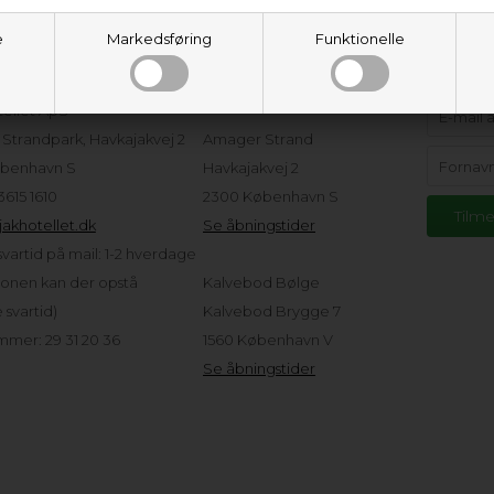
e
Markedsføring
Funktionelle
eservice
Adresser og
Hold d
åbningstider
tellet ApS
Strandpark, Havkajakvej 2
Amager Strand
benhavn S
Havkajakvej 2
 3615 1610
2300 København S
akhotellet.dk
Se åbningstider
vartid på mail: 1-2 hverdage
sonen kan der opstå
Kalvebod Bølge
svartid)
Kalvebod Brygge 7
mer: 29 31 20 36
1560 København V
Se åbningstider