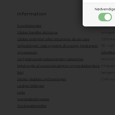
Nødvendig
Information
Kund
Eventkalender
Kajakho
Sådan handler du hos os
Amager 
Sådan ombytter eller returnerer du en vare
2300 Kø
Vejledninger: Vask og pleje af overtøj, tørdragter
Tlf.: + 45
og neopren
info@kaj
Se Fødevarestyrelsens smiley-rapporter
Normal s
Mød nogle af vores instruktører og medarbejdere
(I højsæ
hér!
længere 
Skoler, klubber og foreninger
CVR-num
Ledige Stillinger
Links
Handelsbetingelser
Om Kajakhotellet