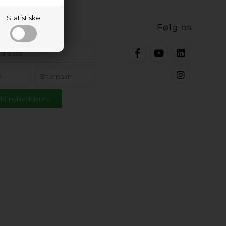
Statistiske
ig opdateret
Følg os