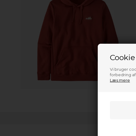
Cookie
Vi bruger cook
forbedring a
Læs mere