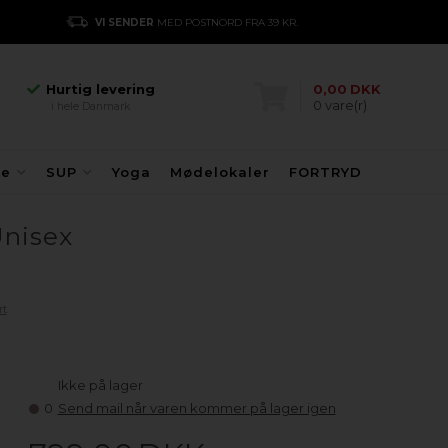
Hurtig levering
VI SENDER
MED POSTNORD FRA 39 KR.
E
i hele Danmark
Danmarks største
kajakhotel
Hurtig levering
0,00
DKK
0
vare(r)
i hele Danmark
Danmarks største
kajakhotel
Hurtig levering
fe
SUP
Yoga
Mødelokaler
FORTRYD
i hele Danmark
Unisex
rt
Ikke på lager
0
Send mail når varen kommer på lager igen