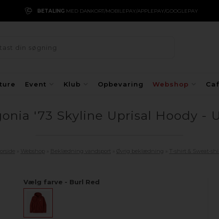
BETALING
MED DANKORT/MOBILEPAY/APPLEPAY/GOOGLEPAY
ture
Event
Klub
Opbevaring
Webshop
Ca
onia '73 Skyline Uprisal Hoody - 
orside
»
Webshop
»
Beklædning vandsport
»
Øvrig beklædning
»
T-shirt & Sweat-shi
Vælg farve - Burl Red