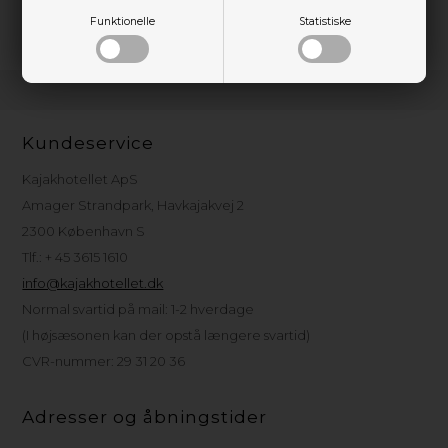
varmt vejr. Fremstillet på en Fair Trade Certified™ fabrik.
Funktionelle
Statistiske
Kundeservice
Kajakhotellet ApS
Amager Strandpark, Havkajakvej 2
2300 København S
Tlf.: + 45 3615 1610
info@kajakhotellet.dk
Normal svartid på mail: 1-2 hverdage
(I højsæsonen kan der opstå længere svartid)
CVR-nummer: 29 31 20 36
Adresser og åbningstider