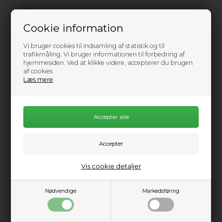
Cookie information
Vi bruger cookies til indsamling af statistik og til
trafikmåling. Vi bruger informationen til forbedring af
Vælg størrelse
hjemmesiden. Ved at klikke videre, accepterer du brugen
af cookies.
Læs mere
Ikke på lager
0
Send mail når varen kommer på lager igen
649,00
DKK
Vis cookie detaljer
Information
Praktisk info
Beskrivelse
Nødvendige
Markedsføring
Luftig hverdagsskjorte fra Patagonia. Lavet med letvægts 55 %
industrihamp/45 % økologisk bomuldsstof for kølig komfort i