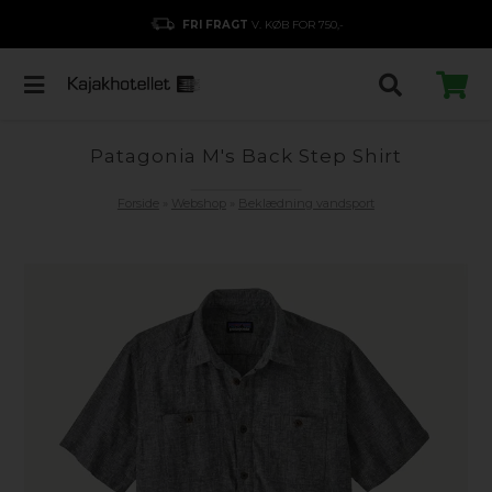
FRI FRAGT
V. KØB FOR 750,-
Patagonia M's Back Step Shirt
Forside
»
Webshop
»
Beklædning vandsport