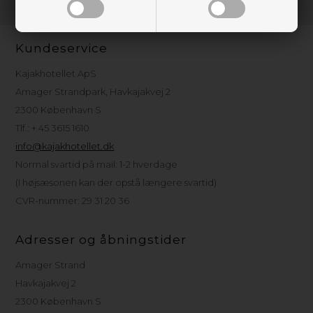
Kundeservice
Kajakhotellet ApS
Amager Strandpark, Havkajakvej 2
2300 København S
Tlf.: + 45 3615 1610
info@kajakhotellet.dk
Normal svartid på mail: 1-2 hverdage
(I højsæsonen kan der opstå længere svartid)
CVR-nummer: 29 31 20 36
Adresser og åbningstider
Amager Strand
Havkajakvej 2
2300 København S