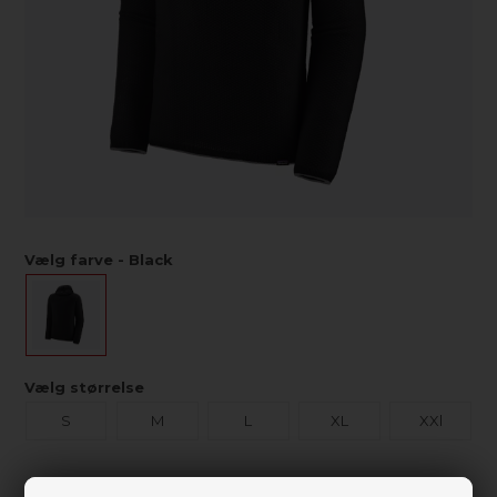
Vælg farve - Black
Vælg størrelse
S
M
L
XL
XXl
Ikke på lager