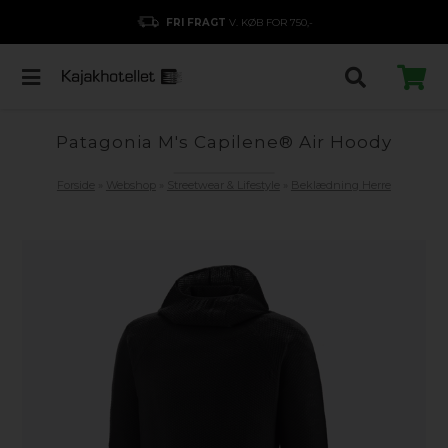
FRI FRAGT
V. KØB FOR 750,-
Patagonia M's Capilene® Air Hoody
Forside
»
Webshop
»
Streetwear & Lifestyle
»
Beklædning Herre