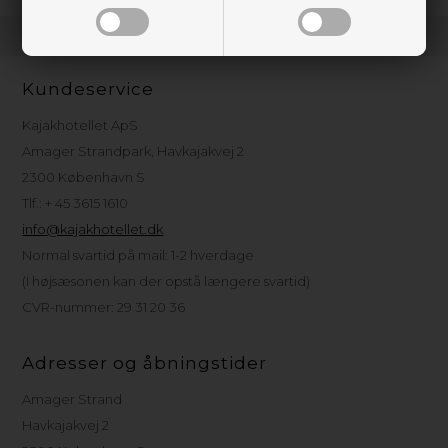
Kundeservice
Kajakhotellet ApS
Amager Strandpark, Havkajakvej 2
2300 København S
Tlf.: + 45 3615 1610
info@kajakhotellet.dk
Normal svartid på mail: 1-2 hverdage
(I højsæsonen kan der opstå længere svartid)
CVR-nummer: 29 31 20 36
Adresser og åbningstider
Amager Strand
Havkajakvej 2