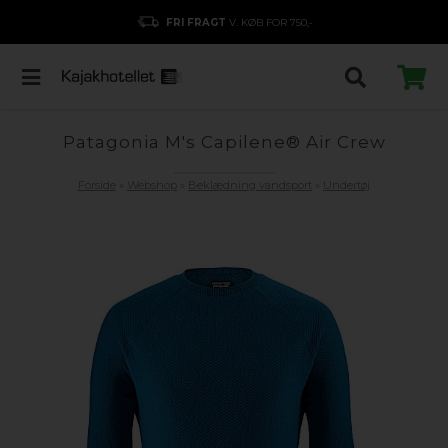
FRI FRAGT
V. KØB FOR 750,-
Patagonia M's Capilene® Air Crew
Forside
»
Webshop
»
Beklædning vandsport
»
Undertøj