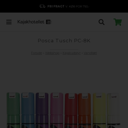
FRI FRAGT
V. KØB FOR 750,-
Posca Tusch PC-8K
Forside
»
Webshop
»
Kajakudstyr
»
Vandtæt