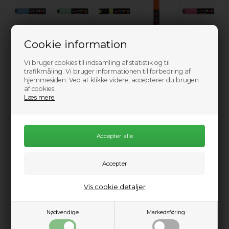
Cookie information
Vi bruger cookies til indsamling af statistik og til
trafikmåling. Vi bruger informationen til forbedring af
hjemmesiden. Ved at klikke videre, accepterer du brugen
Vælg størrelse
af cookies.
Læs mere
Ikke på lager
0
Send mail når varen kommer på lager igen
55,00
DKK
Vis cookie detaljer
Nødvendige
Markedsføring
Information
Praktisk info