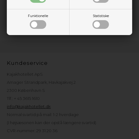
Posca-tuscher er vandfaste tuscher af højeste kvalitet og er velegnet til
både latex, plast, papir, lærred, træ, glas og de fleste andre overflader.
Funktionelle
Statistiske
Tuscherne har en spids på 8 mm
Kundeservice
Kajakhotellet ApS
Amager Strandpark, Havkajakvej 2
2300 København S
Tlf.: + 45 3615 1610
info@kajakhotellet.dk
Normal svartid på mail: 1-2 hverdage
(I højsæsonen kan der opstå længere svartid)
CVR-nummer: 29 31 20 36