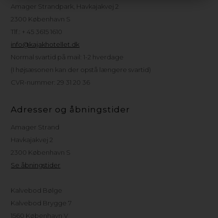
Amager Strandpark, Havkajakvej 2
2300 København S
Tlf.: + 45 3615 1610
info@kajakhotellet.dk
Normal svartid på mail: 1-2 hverdage
(I højsæsonen kan der opstå længere svartid)
CVR-nummer: 29 31 20 36
Adresser og åbningstider
Amager Strand
Havkajakvej 2
2300 København S
Se åbningstider
Kalvebod Bølge
Kalvebod Brygge 7
1560 København V