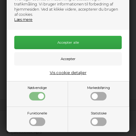
0
Send mail når varen kommer på lager igen
trafikmåling. Vi bruger informationen til forbedring af
hjemmesiden. Ved at klikke videre, accepterer du brugen
af cookies.
299,00
DKK
Læs mere
Information
Vis cookie detaljer
3mm double lined mitten for max. warmth. Velcro closure.
Direct Grip inside palm.
Nødvendige
Markedsføring
Funktionelle
Statistiske
Kundeservice
Kajakhotellet ApS