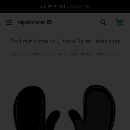
FRI FRAGT
V. KØB FOR 750,-
Prolimit Mittens Closed Palm Handsker
Forside
»
Webshop
»
Beklædning vandsport
»
Handsker, mitts og hætter