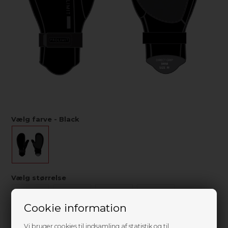
Vælg farve - Black
Vælg størrelse
S
M
L
XL
Cookie information
Ikke på lager
Vi bruger cookies til indsamling af statistik og til