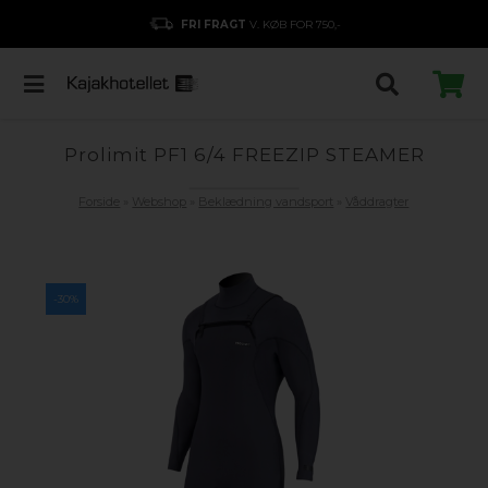
FRI FRAGT
V. KØB FOR 750,-
Prolimit PF1 6/4 FREEZIP STEAMER
Forside
»
Webshop
»
Beklædning vandsport
»
Våddragter
-30%