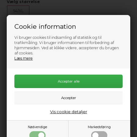
Vælg størrelse
54/XL
Cookie information
Ikke på lager
0
Send mail når varen kommer på lager igen
Vi bruger cookies til indsamling af statistik og til
trafikmåling. Vi bruger informationen til forbedring af
2.299,00
DKK
hjemmesiden. Ved at klikke videre, accepterer du brugen
af cookies.
Læs mere
3.299,00
Information
Praktisk info
Vis cookie detaljer
Prolimit ecological wetsuit, made with the best technology
available. Making eco-friendly wetsuits is a difficult, and
expensive business. We developed a renewable material that
Nødvendige
Markedsføring
performed as good, or better, than traditional neoprene. A