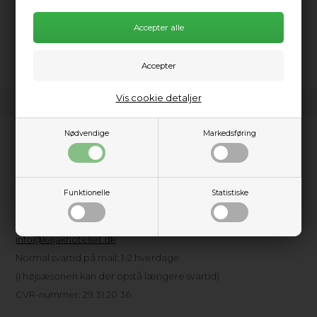
High quality trimadapter whichs fits all North pins.
Nylon construction, big rollers for easy rigging.
Vis cookie detaljer
Nødvendige
Markedsføring
Kundeservice
Kajakhotellet ApS
Amager Strandpark, Havkajakvej 2
Funktionelle
Statistiske
2300 København S
Tlf.: + 45 3615 1610
info@kajakhotellet.dk
Normal svartid på mail: 1-2 hverdage
(I højsæsonen kan der opstå længere svartid)
CVR-nummer: 29 31 20 36