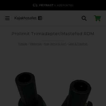
FRI FRAGT
V. KØB FOR 750,-
Prolimit Trimadapter/Mastefod RDM
Forside
»
Webshop
»
Kite, WIng & Surf
»
Gear & Tilbehør