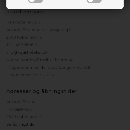
Kundeservice
Kajakhotellet ApS
Amager Strandpark, Havkajakvej 2
2300 København S
Tlf.: + 45 3615 1610
info@kajakhotellet.dk
Normal svartid på mail: 1-2 hverdage
(I højsæsonen kan der opstå længere svartid)
CVR-nummer: 29 31 20 36
Adresser og åbningstider
Amager Strand
Havkajakvej 2
2300 København S
Se åbningstider