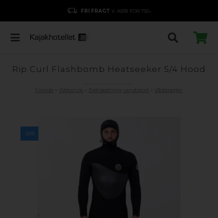
FRI FRAGT
V. KØB FOR 750,-
Rip Curl Flashbomb Heatseeker 5/4 Hood
Forside
»
Webshop
»
Beklædning vandsport
»
Våddragter
-30%