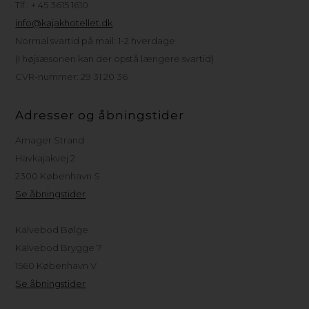
Tlf.: + 45 3615 1610
info@kajakhotellet.dk
Normal svartid på mail: 1-2 hverdage
(I højsæsonen kan der opstå længere svartid)
CVR-nummer: 29 31 20 36
Adresser og åbningstider
Amager Strand
Havkajakvej 2
2300 København S
Se åbningstider
Kalvebod Bølge
Kalvebod Brygge 7
1560 København V
Se åbningstider