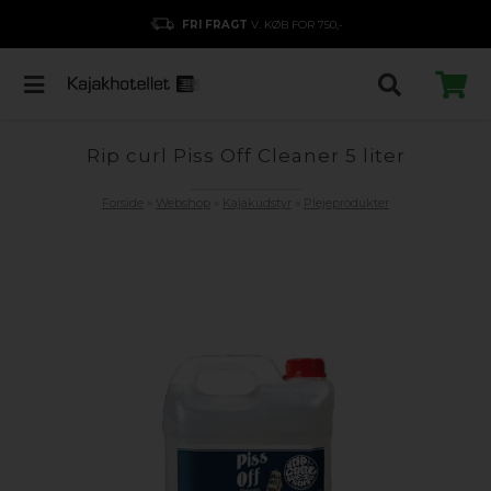
FRI FRAGT
V. KØB FOR 750,-
Rip curl Piss Off Cleaner 5 liter
Forside
»
Webshop
»
Kajakudstyr
»
Plejeprodukter