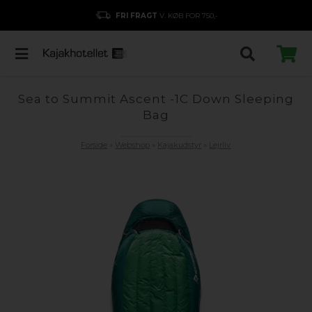
FRI FRAGT
V. KØB FOR 750,-
Sea to Summit Ascent -1C Down Sleeping
Bag
Forside
»
Webshop
»
Kajakudstyr
»
Lejrliv