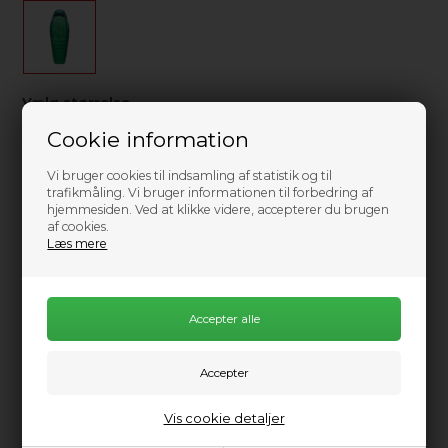
Vælg størrelse
Regular
Cookie information
Vi bruger cookies til indsamling af statistik og til
Ikke på lager
trafikmåling. Vi bruger informationen til forbedring af
hjemmesiden. Ved at klikke videre, accepterer du brugen
0
Send mail når varen kommer på lager igen
af cookies.
Læs mere
3.599,00
DKK
Information
Praktisk info
Beskrivelse
Vis cookie detaljer
Sea to Summit Ascent -1C Down Sleeping Bag (Regular) er din