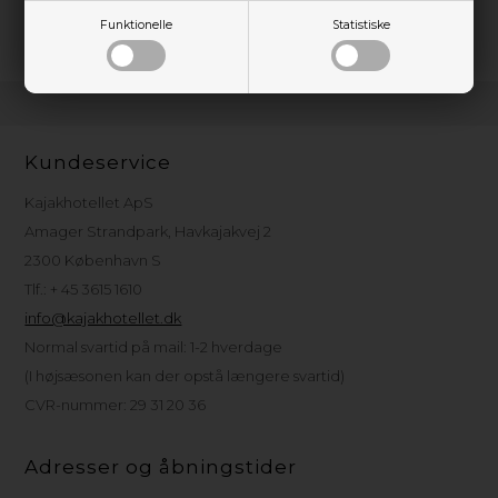
skruetrækker.
Funktionelle
Statistiske
Kundeservice
Kajakhotellet ApS
Amager Strandpark, Havkajakvej 2
2300 København S
Tlf.: + 45 3615 1610
info@kajakhotellet.dk
Normal svartid på mail: 1-2 hverdage
(I højsæsonen kan der opstå længere svartid)
CVR-nummer: 29 31 20 36
Adresser og åbningstider