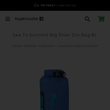
FRI FRAGT
V. KØB FOR 750,-
Sea To Summit Big River Dry Bag 8L
Forside
»
Webshop
»
Kajakudstyr
»
Transport og opbevaringsudstyr