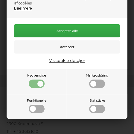
af cookies.
Læs mere
Information
Stopper til at fastgøre din kajak til front og bagende af din bil.
Pakken indeholder to stopper a 5,5 meter.
Vis cookie detaljer
Nødvendige
Markedsføring
Kundeservice
Funktionelle
Statistiske
Kajakhotellet ApS
Amager Strandpark, Havkajakvej 2
2300 København S
Tlf.: + 45 3615 1610