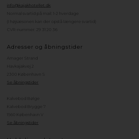
info@kajakhotellet.dk
Normal svartid på mail: 1-2 hverdage
(I højsæsonen kan der opstå længere svartid)
CVR-nummer: 29 31 20 36
Adresser og åbningstider
Amager Strand
Havkajakvej 2
2300 København S
Se åbningstider
Kalvebod Bølge
Kalvebod Brygge 7
1560 København V
Se åbningstider