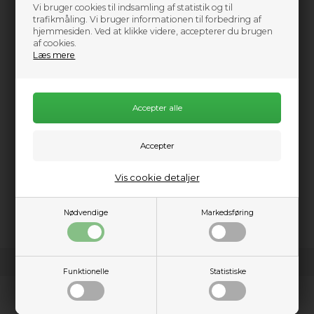
Vi bruger cookies til indsamling af statistik og til
2.299,00
DKK
trafikmåling. Vi bruger informationen til forbedring af
hjemmesiden. Ved at klikke videre, accepterer du brugen
af cookies.
Læs mere
Information
For the beginning whitewater paddler, the Shred Fiberglass
paddle provides durability and responsiveness at a price even
a novice can afford. This paddle features Aqua-Bound’s
Vis cookie detaljer
durable abXII blades reinforced with fiberglass and an
ovalized fiberglass shaft.
Nødvendige
Markedsføring
Funktionelle
Statistiske
Kundeservice