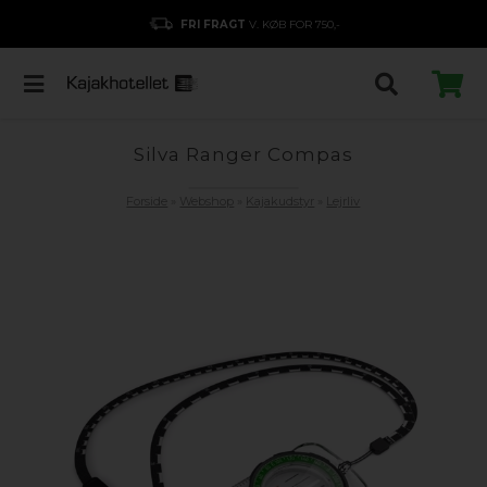
FRI FRAGT
V. KØB FOR 750,-
Silva Ranger Compas
Forside
»
Webshop
»
Kajakudstyr
»
Lejrliv