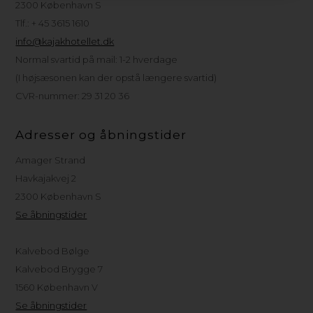
2300 København S
Tlf.: + 45 3615 1610
info@kajakhotellet.dk
Normal svartid på mail: 1-2 hverdage
(I højsæsonen kan der opstå længere svartid)
CVR-nummer: 29 31 20 36
Adresser og åbningstider
Amager Strand
Havkajakvej 2
2300 København S
Se åbningstider
Kalvebod Bølge
Kalvebod Brygge 7
1560 København V
Se åbningstider