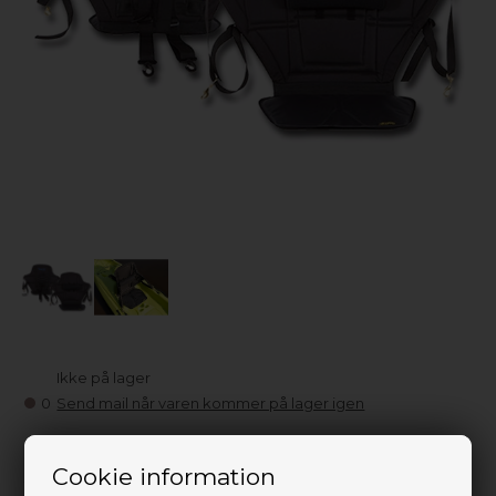
Ikke på lager
0
Send mail når varen kommer på lager igen
1.399,20
DKK
Cookie information
1.749,00