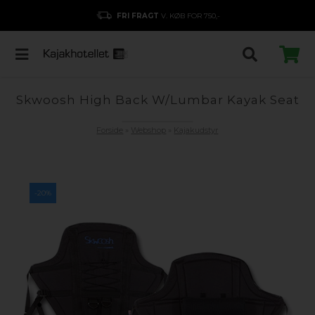
FRI FRAGT
V. KØB FOR 750,-
Skwoosh High Back W/Lumbar Kayak Seat
Forside
»
Webshop
»
Kajakudstyr
-20%