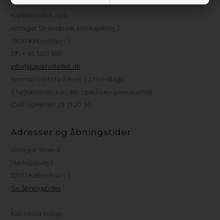
Kajakhotellet ApS
Amager Strandpark, Havkajakvej 2
2300 København S
Tlf.: + 45 3615 1610
info@kajakhotellet.dk
Normal svartid på mail: 1-2 hverdage
(I højsæsonen kan der opstå længere svartid)
CVR-nummer: 29 31 20 36
Adresser og åbningstider
Amager Strand
Havkajakvej 2
2300 København S
Se åbningstider
Kalvebod Bølge