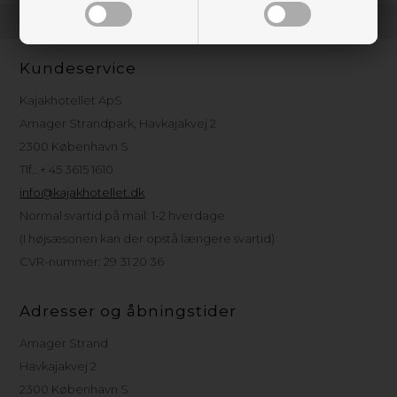
Kundeservice
Kajakhotellet ApS
Amager Strandpark, Havkajakvej 2
2300 København S
Tlf.: + 45 3615 1610
info@kajakhotellet.dk
Normal svartid på mail: 1-2 hverdage
(I højsæsonen kan der opstå længere svartid)
CVR-nummer: 29 31 20 36
Adresser og åbningstider
Amager Strand
Havkajakvej 2
2300 København S