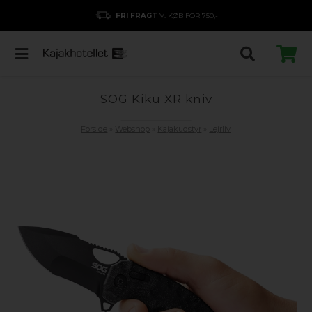
FRI FRAGT
V. KØB FOR 750,-
SOG Kiku XR kniv
Forside
»
Webshop
»
Kajakudstyr
»
Lejrliv