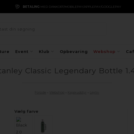
BETALING
MED DANKORT/MOBILEPAY/APPLEPAY/GOOGLEPAY
ture
Event
Klub
Opbevaring
Webshop
Ca
tanley Classic Legendary Bottle 1.
Forside
»
Webshop
»
Kajakudstyr
»
Lejrliv
Vælg farve