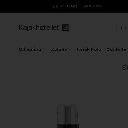
FRI FRAGT
V. KØB FOR 750,-
Udlejning
Kursus
Kajak Polo
Guidede 
S