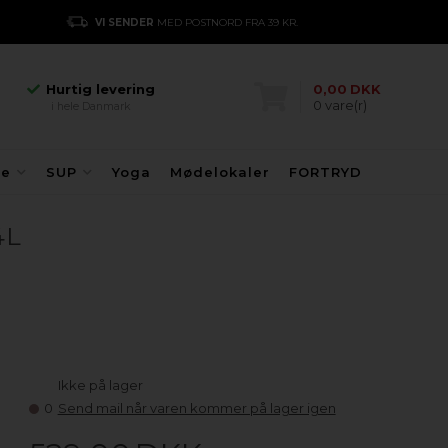
Hurtig levering
VI SENDER
MED POSTNORD FRA 39 KR.
E
i hele Danmark
Danmarks største
kajakhotel
Hurtig levering
0,00
DKK
0
vare(r)
i hele Danmark
Danmarks største
kajakhotel
Hurtig levering
fe
SUP
Yoga
Mødelokaler
FORTRYD
i hele Danmark
4L
Ikke på lager
0
Send mail når varen kommer på lager igen