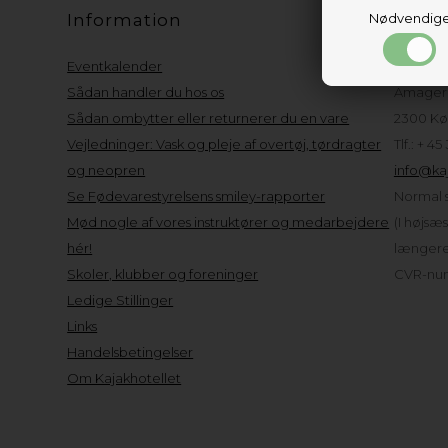
Information
Nødvendig
Kund
Eventkalender
Kajakho
Sådan handler du hos os
Amager 
Sådan ombytter eller returnerer du en vare
2300 Kø
Vejledninger: Vask og pleje af overtøj, tørdragter
Tlf.: + 45
og neopren
info@kaj
Se Fødevarestyrelsens smiley-rapporter
Normal s
Mød nogle af vores instruktører og medarbejdere
(I højsæ
hér!
længere 
Skoler, klubber og foreninger
CVR-num
Ledige Stillinger
Links
Handelsbetingelser
Om Kajakhotellet