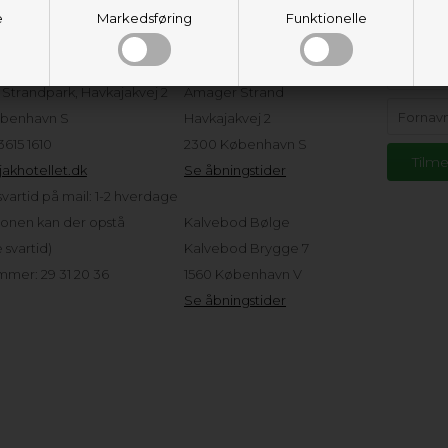
e
eservice
Markedsføring
Adresser og
Funktionelle
Hold d
åbningstider
tellet ApS
Strandpark, Havkajakvej 2
Amager Strand
benhavn S
Havkajakvej 2
 3615 1610
2300 København S
akhotellet.dk
Se åbningstider
vartid på mail: 1-2 hverdage
sonen kan der opstå
Kalvebod Bølge
svartid)
Kalvebod Brygge 7
mer: 29 31 20 36
1560 København V
Se åbningstider