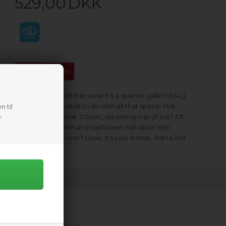
529,00
DKK
Information
They call it a quart because it's a quarter gallon (
1,4 L)
.
The question is what to do with all that space. Hot
n til
.
mulled cider? Sure. Classic, steaming cup of joe? Of
course. Dandelion and sunflower milk latte with
shaved chicory root? Look, it's your bottle. We're not
judging.