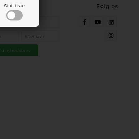
ig opdateret
Statistiske
Følg os