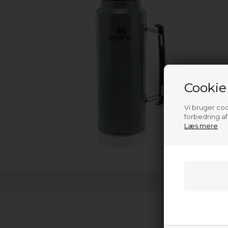
Cookie
Vi bruger cook
forbedring a
Læs mere