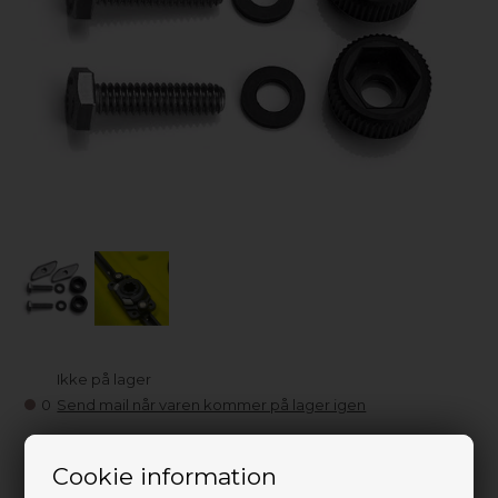
Ikke på lager
0
Send mail når varen kommer på lager igen
79,00
DKK
Cookie information