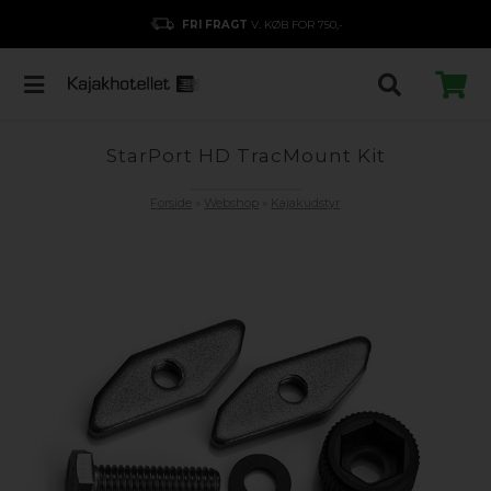
FRI FRAGT
V. KØB FOR 750,-
StarPort HD TracMount Kit
Forside
»
Webshop
»
Kajakudstyr