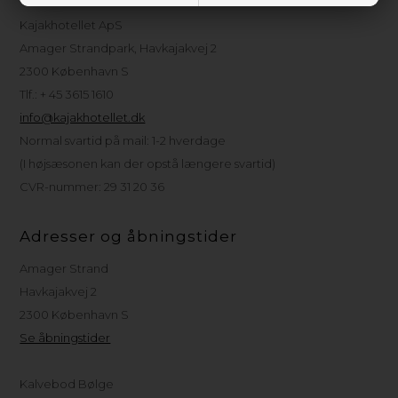
Kajakhotellet ApS
Amager Strandpark, Havkajakvej 2
2300 København S
Tlf.: + 45 3615 1610
info@kajakhotellet.dk
Normal svartid på mail: 1-2 hverdage
(I højsæsonen kan der opstå længere svartid)
CVR-nummer: 29 31 20 36
Adresser og åbningstider
Amager Strand
Havkajakvej 2
2300 København S
Se åbningstider
Kalvebod Bølge