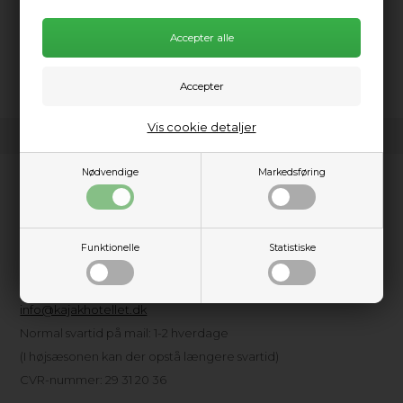
nemt at regulere varmen, så du får mere kontrol end med
sprit. Sættet er lavet i let aluminium, så det er nemt at have
med i kajakken eller på SUP-turen. Perfekt til 3-4 personer og
ideelt til alt fra weekendture til længere ekspeditioner.
Vis cookie detaljer
Nødvendige
Markedsføring
Kundeservice
Kajakhotellet ApS
Amager Strandpark, Havkajakvej 2
Funktionelle
Statistiske
2300 København S
Tlf.: + 45 3615 1610
info@kajakhotellet.dk
Normal svartid på mail: 1-2 hverdage
(I højsæsonen kan der opstå længere svartid)
CVR-nummer: 29 31 20 36