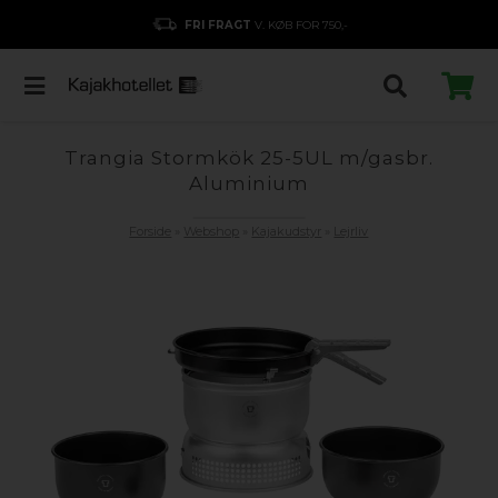
FRI FRAGT
V. KØB FOR 750,-
Trangia Stormkök 25-5UL m/gasbr.
Aluminium
Forside
»
Webshop
»
Kajakudstyr
»
Lejrliv