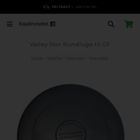
FRI FRAGT
V. KØB FOR 750,-
Valley Stor Rundluge til GF
Forside
»
Webshop
»
Kajakudstyr
»
Reservedele