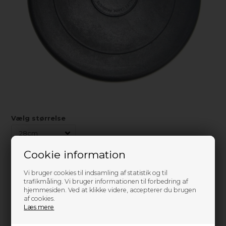
Vælg størrelse
Cookie information
25
På lager
499,00
DKK
Vi bruger cookies til indsamling af statistik og til
trafikmåling. Vi bruger informationen til forbedring af
hjemmesiden. Ved at klikke videre, accepterer du brugen
af cookies.
Læs mere