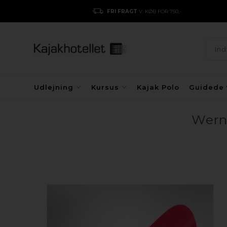
FRI FRAGT
V. KØB FOR 750,-
Udlejning
Kursus
Kajak Polo
Guidede 
Werne