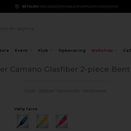
BETALING
MED DANKORT/MOBILEPAY/APPLEPAY/GOOGLEPAY
ture
Event
Klub
Opbevaring
Webshop
Ca
r Camano Glasfiber 2-piece Bent
Forside
»
Webshop
»
Pagajer og årer
»
Werner pagajer
Vælg farve