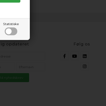
Statistiske
ig opdateret
Følg os