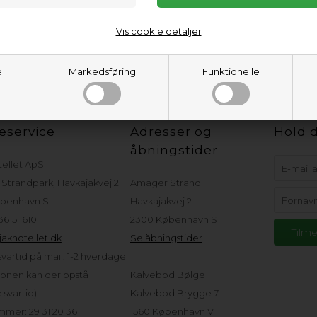
Vis cookie detaljer
e
Markedsføring
Funktionelle
eservice
Adresser og
Hold d
åbningstider
tellet ApS
Strandpark, Havkajakvej 2
Amager Strand
benhavn S
Havkajakvej 2
 3615 1610
2300 København S
akhotellet.dk
Se åbningstider
vartid på mail: 1-2 hverdage
sonen kan der opstå
Kalvebod Bølge
svartid)
Kalvebod Brygge 7
mer: 29 31 20 36
1560 København V