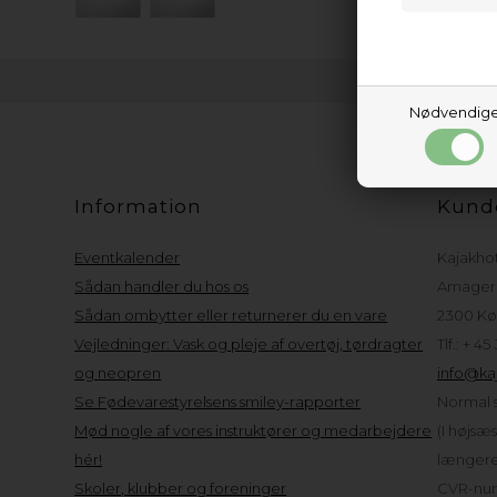
Nødvendig
Information
Kund
Eventkalender
Kajakho
Sådan handler du hos os
Amager 
Sådan ombytter eller returnerer du en vare
2300 Kø
Vejledninger: Vask og pleje af overtøj, tørdragter
Tlf.: + 45
og neopren
info@kaj
Se Fødevarestyrelsens smiley-rapporter
Normal s
Mød nogle af vores instruktører og medarbejdere
(I højsæ
hér!
længere 
Skoler, klubber og foreninger
CVR-num