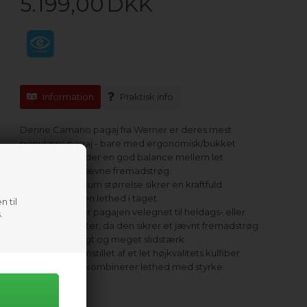
5.199,00
DKK
Information
Praktisk info
Denne Camano pagaj fra Werner er deres mest
populære pagaj - bare med ergonomisk/bukket
skaft. Den tilbyder en god balance mellem let
svingvægt og jævne fremadstrøg.
Bladenes medium størrelse sikrer en kraftfuld
fremgang, og en lethed i taget.
n til
En lav vinkel gør pagajen velegnet til heldags- eller
.
flerdagsudflugter, da den sikrer et jævnt fremadstrøg.
Ekstrem letvægt og meget slidstærk
Pagajen er fremstillet af et let højkvalitets kulfiber
materiale, der kombinerer lethed med styrke.