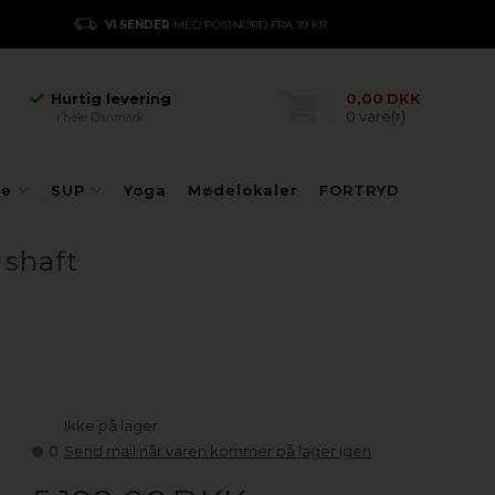
Hurtig levering
VI SENDER
MED POSTNORD FRA 39 KR.
E
i hele Danmark
Danmarks største
kajakhotel
Hurtig levering
0,00
DKK
0
vare(r)
i hele Danmark
Danmarks største
kajakhotel
Hurtig levering
fe
SUP
Yoga
Mødelokaler
FORTRYD
i hele Danmark
 shaft
Ikke på lager
0
Send mail når varen kommer på lager igen