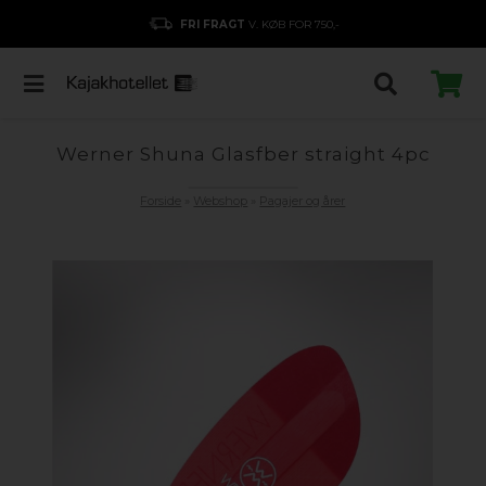
FRI FRAGT
V. KØB FOR 750,-
Werner Shuna Glasfber straight 4pc
Forside
»
Webshop
»
Pagajer og årer