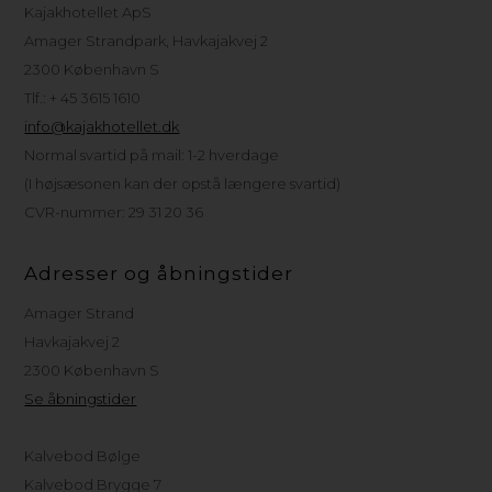
Kajakhotellet ApS
Amager Strandpark, Havkajakvej 2
2300 København S
Tlf.: + 45 3615 1610
info@kajakhotellet.dk
Normal svartid på mail: 1-2 hverdage
(I højsæsonen kan der opstå længere svartid)
CVR-nummer: 29 31 20 36
Adresser og åbningstider
Amager Strand
Havkajakvej 2
2300 København S
Se åbningstider
Kalvebod Bølge
Kalvebod Brygge 7