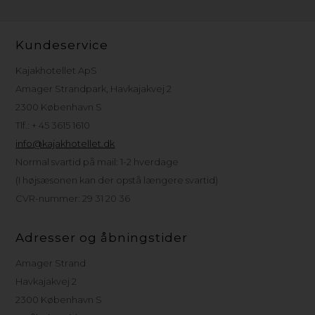
Kundeservice
Kajakhotellet ApS
Amager Strandpark, Havkajakvej 2
2300 København S
Tlf.: + 45 3615 1610
info@kajakhotellet.dk
Normal svartid på mail: 1-2 hverdage
(I højsæsonen kan der opstå længere svartid)
CVR-nummer: 29 31 20 36
Adresser og åbningstider
Amager Strand
Havkajakvej 2
2300 København S