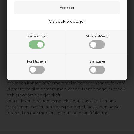
5.199,00
DKK
Vis cookie detaljer
Nødvendige
Markedsføring
Information
Praktisk info
Werner Shuna er Werners mest populære premium pagaj
Funktionelle
Statistiske
med højvinklet blad designet til dem, der ønsker mellemstor
kraft i alle strøg og alle retninger. Den er perfekt til roeren
som nyder at lege i vandet ved kysten eller for dem, der
ønsker en konservativ fornemmelse gennem vandet, for at få
kilometerne til at passere med lethed. Denne pagaj er med 2-
delt ergonomisk bøjet skaft.
Den er lavet med udgangspunkt i den klassiske Camano
pagaj, men med et kortere og bredere blad, så den passer
bedre til en roer med en høj rostil og et kraftfuldt tag.