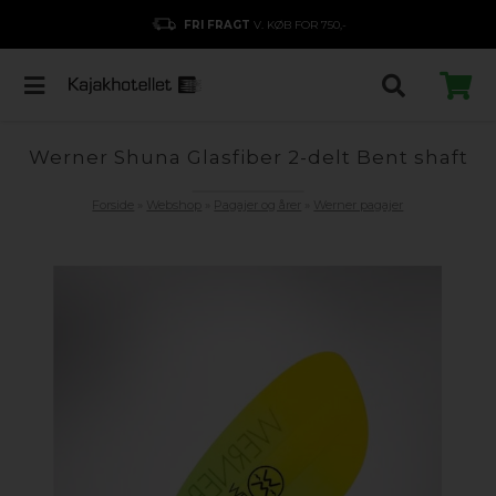
FRI FRAGT
V. KØB FOR 750,-
Werner Shuna Glasfiber 2-delt Bent shaft
Forside
»
Webshop
»
Pagajer og årer
»
Werner pagajer