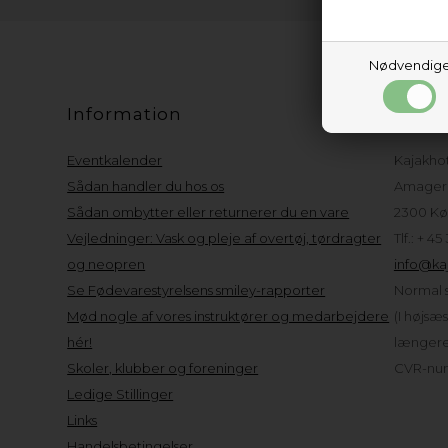
Nødvendig
Information
Kund
Eventkalender
Kajakho
Sådan handler du hos os
Amager 
Sådan ombytter eller returnerer du en vare
2300 Kø
Vejledninger: Vask og pleje af overtøj, tørdragter
Tlf.: + 45
og neopren
info@kaj
Se Fødevarestyrelsens smiley-rapporter
Normal s
Mød nogle af vores instruktører og medarbejdere
(I højsæ
hér!
længere 
Skoler, klubber og foreninger
CVR-num
Ledige Stillinger
Links
Handelsbetingelser