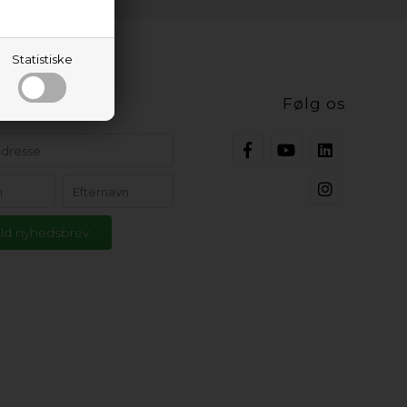
Statistiske
ig opdateret
Følg os