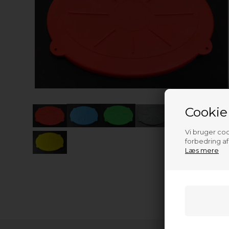
Cookie
Vi bruger cook
forbedring a
Læs mere