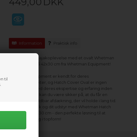
449,00
DKK
Information
Praktisk info
Opgrader din kajakoplevelse med et ovalt Whetman
Hatch Cover på 42x30 cm fra Whetman Equipment!
Whetman Equipment er kendt for deres
n til
kvalitetsprodukter, og Hatch Cover Oval er ingen
.
undtagelse. Med deres ekspertise og erfaring inden
for kajakudstyr kan du være sikker på, at du får en
pålidelig og holdbar afdækning, der vil holde i lang tid.
Beskyt din kajak og dit udstyr med Whetman Hatch
Cover Oval 42x30 cm - den perfekte løsning til at
holde alt tørt og i topform!