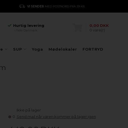
Hurtig levering
VI SENDER
MED POSTNORD FRA 39 KR.
E
i hele Danmark
Danmarks største
kajakhotel
Hurtig levering
0,00
DKK
0
vare(r)
i hele Danmark
Danmarks største
kajakhotel
Hurtig levering
fe
SUP
Yoga
Mødelokaler
FORTRYD
i hele Danmark
cm
Ikke på lager
0
Send mail når varen kommer på lager igen