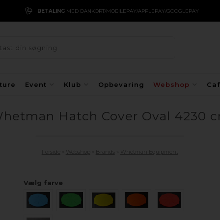
BETALING
MED DANKORT/MOBILEPAY/APPLEPAY/GOOGLEPAY
ture
Event
Klub
Opbevaring
Webshop
Ca
hetman Hatch Cover Oval 4230 
Forside
»
Webshop
»
Brands
»
Whetman Equipment
Vælg farve