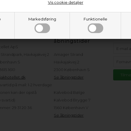
Vis cookie detaljer
e
Markedsføring
Funktionelle
eservice
Adresser og
Hold d
åbningstider
tellet ApS
Strandpark, Havkajakvej 2
Amager Strand
benhavn S
Havkajakvej 2
 3615 1610
2300 København S
akhotellet.dk
Se åbningstider
vartid på mail: 1-2 hverdage
sonen kan der opstå
Kalvebod Bølge
svartid)
Kalvebod Brygge 7
mer: 29 31 20 36
1560 København V
Se åbningstider