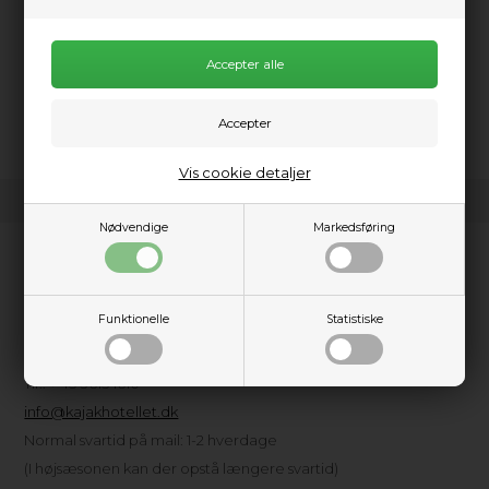
Beskrivelse
Vis cookie detaljer
Nødvendige
Markedsføring
Kundeservice
Kajakhotellet ApS
Funktionelle
Statistiske
Amager Strandpark, Havkajakvej 2
2300 København S
Tlf.: + 45 3615 1610
info@kajakhotellet.dk
Normal svartid på mail: 1-2 hverdage
(I højsæsonen kan der opstå længere svartid)