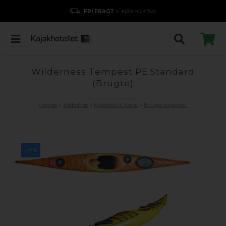
FRI FRAGT
V. KØB FOR 750,-
Wilderness Tempest PE Standard
(Brugte)
Forside
»
Webshop
»
Kajakker & Kano
»
Brugte kajakker
-47%