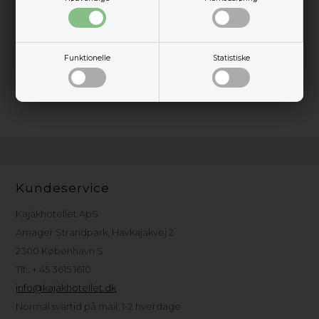
ikke svigter den mindre øvede roer, samt gør den behagelig
at ro i på tværs af bølger.
Også velegnet til den lidt større roer.
Wilderness' unikke Phase 3 siddedesign gør det muligt for dig
Funktionelle
Statistiske
at tilpasse sædet til din krop og ønskede siddeposition.
Kontakt Kajakhotellet vedrørende udvalget af farver.
Kundeservice
Kajakhotellet ApS
Amager Strandpark, Havkajakvej 2
2300 København S
Tlf.: + 45 3615 1610
info@kajakhotellet.dk
Normal svartid på mail: 1-2 hverdage