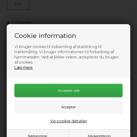
170
3
På lager
8.999,00
DKK
Cookie information
16.999,00
Vi bruger cookies til indsamling af statistik og til
trafikmåling. Vi bruger informationen til forbedring af
hjemmesiden. Ved at klikke videre, accepterer du brugen
af cookies.
Læs mere
Information
Praktisk info
Tilbuddet gælder brugte kajakker fra før 2024
Kajakker fra 2024 -25% rabat
Brugt Demo & kursus plast kajak ekstra nedsat .
Vis cookie detaljer
Forholdsvis rund bundform gør at den giver fin udfordring for
den øvede roer og samtidig har en pålidelig stabilitet, der
Nødvendige
Markedsføring